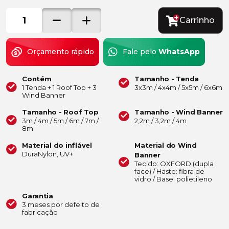
Carrinho
Orçamento rápido
Fale pelo
WhatsApp
Contém
Tamanho - Tenda
1 Tenda + 1 Roof Top + 3
3x3m / 4x4m / 5x5m / 6x6m
Wind Banner
Tamanho - Roof Top
Tamanho - Wind Banner
3m / 4m / 5m / 6m / 7m /
2,2m / 3,2m / 4m
8m
Material do inflável
Material do Wind
DuraNylon, UV+
Banner
Tecido: OXFORD (dupla
face) / Haste: fibra de
vidro / Base: polietileno
Garantia
3 meses por defeito de
fabricação