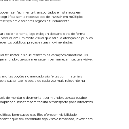
ma das ferramentas mais eficazes para aumentar a exposi
banners
podem ser vantajosos em campanhas políticas e p
ua comunicação eleitoral.
da
rojetados para chamar a atenção. Sua altura e movime
indo olhares curiosos. Em campanhas políticas, onde a expo