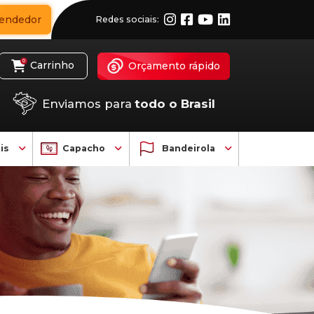
Seja um revended
Trabalhe Conosco
0
407
Fale pelo
WhatsApp
eis
Combos
Painéis