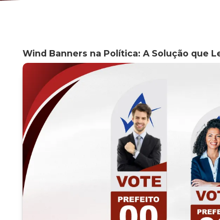
olução que leva sua campanha a outro
 fique por dentro das novidades que vão
de marketing e ações promocionais.
Wind Banners 