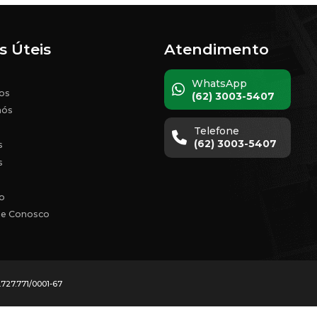
6. Eco-friendly e Reut
Outro ponto positivo dos
recicláveis ou sustentá
política moderna.
7. Fácil Montagem 
Em uma campanha políti
foque em outras atividad
eventos ao longo da ca
Os
wind banners
são u
mobilidade e impacto vis
wind banners
da
Boa 
Pronto para levar sua c
seus
wind banners
hoj