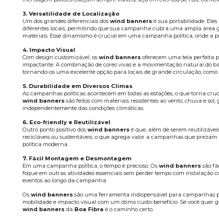
Os
wind banners
são u
mostrar como os
wind 
aumentar o impacto da s
1. Visibilidade Eleva
Os
wind banners
são p
seja vista de longe, atra