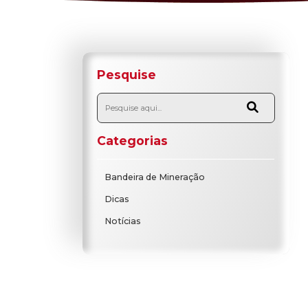
home
/
blog
/
wind banners na política: a s
nível
Confira o blog da Boa Fibra e
revolucionar sua estratégia 
Pesquise