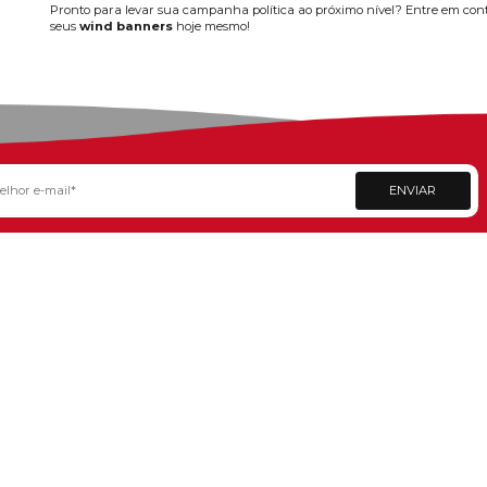
entre um candidato ser 
2. Custo-benefício
Campanhas eleitorais ex
e podem ser usados em d
mensagem política esteja
3. Versatilidade de 
Um dos grandes diferenc
diferentes locais, perm
materiais. Esse dinamis
4. Impacto Visual
Com design customizável
impactante. A combinaçã
tornando-os uma excelen
5. Durabilidade em D
As campanhas políticas a
wind banners
são feit
independentemente das c