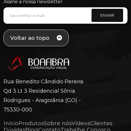
Assine a nossa newsletter
ENVIAR
Voltar ao topo
Rua Benedito Cândido Pereira
Qd 3 Lt 3 Residencial Sônia
Rodrigues - Aragoiânia (GO) -
75330-000
Início
Produtos
Sobre nós
Vídeos
Clientes
Dúvidas
Blog
Contato
Trabalhe Conosco